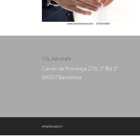
CSL Advocats
Carrer de Provença, 278, 1º Bis 1ª
08007 Barcelona
empiezapori