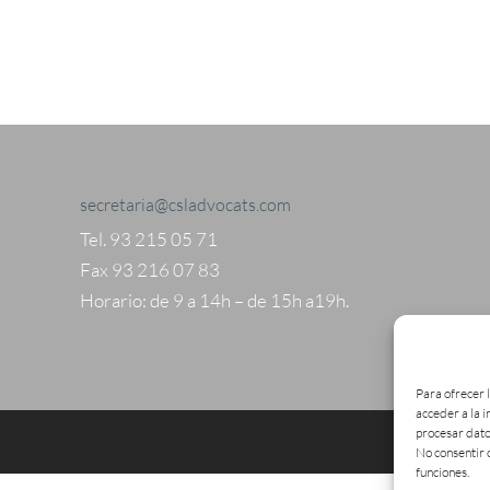
secretaria@csladvocats.com
Tel. 93 215 05 71
Fax 93 216 07 83
Horario: de 9 a 14h – de 15h a19h.
Para ofrecer 
acceder a la 
procesar dato
No consentir 
funciones.