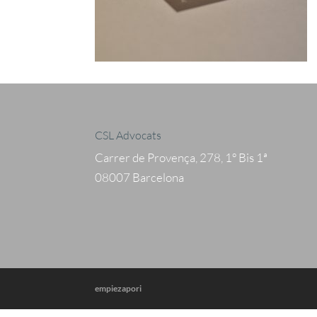
CSL Advocats
Carrer de Provença, 278, 1º Bis 1ª
08007 Barcelona
empiezapori