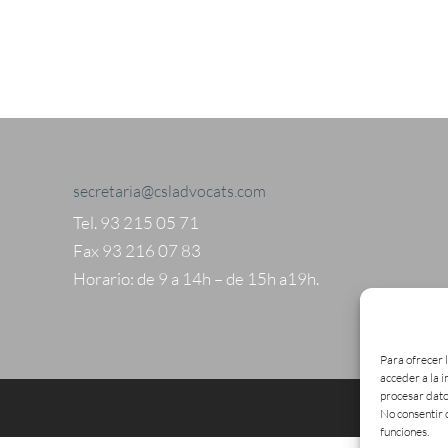
secretaria@csladvocats.com
Tel. 93 215 05 71
Fax 93 216 07 83
Horario: de 9 a 14h – de 15h a19h.
Para ofrecer 
acceder a la 
procesar dato
No consentir 
funciones.